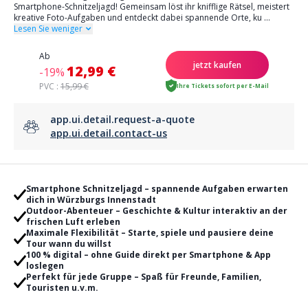
Smartphone-Schnitzeljagd! Gemeinsam löst ihr knifflige Rätsel, meistert
kreative Foto-Aufgaben und entdeckt dabei spannende Orte, ku
...
Lesen Sie weniger
Ab
jetzt kaufen
12,99 €
-19%
PVC :
15,99 €
Ihre Tickets sofort per E-Mail
app.ui.detail.request-a-quote
app.ui.detail.contact-us
Smartphone Schnitzeljagd – spannende Aufgaben erwarten
dich in Würzburgs Innenstadt
Outdoor-Abenteuer – Geschichte & Kultur interaktiv an der
frischen Luft erleben
Maximale Flexibilität – Starte, spiele und pausiere deine
Tour wann du willst
100 % digital – ohne Guide direkt per Smartphone & App
loslegen
Perfekt für jede Gruppe – Spaß für Freunde, Familien,
Touristen u.v.m.