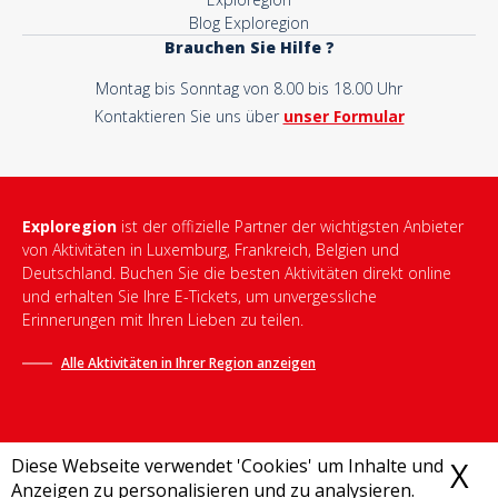
Blog Exploregion
Brauchen Sie Hilfe ?
Montag bis Sonntag von 8.00 bis 18.00 Uhr
Kontaktieren Sie uns über
unser Formular
Exploregion
ist der offizielle Partner der wichtigsten Anbieter
von Aktivitäten in Luxemburg, Frankreich, Belgien und
Deutschland. Buchen Sie die besten Aktivitäten direkt online
und erhalten Sie Ihre E-Tickets, um unvergessliche
Erinnerungen mit Ihren Lieben zu teilen.
Alle Aktivitäten in Ihrer Region anzeigen
Diese Webseite verwendet 'Cookies' um Inhalte und
X
C
Anzeigen zu personalisieren und zu analysieren.