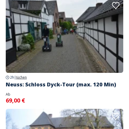
2h
|
Jüchen
Neuss: Schloss Dyck-Tour (max. 120 Min)
Ab
69,00 €