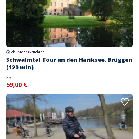
2h
|
Niederkrüchten
Schwalmtal Tour an den Hariksee, Brüggen
(120 min)
Ab
69,00 €