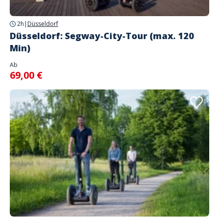
2h
|
Düsseldorf
Düsseldorf: Segway-City-Tour (max. 120
Min)
Ab
69,00 €