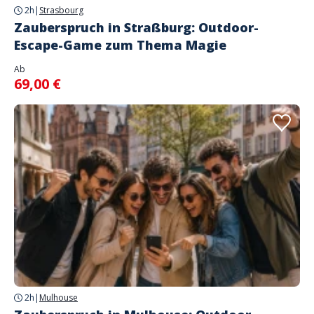
2h
|
Strasbourg
Zauberspruch in Straßburg: Outdoor-
Escape-Game zum Thema Magie
Ab
69,00 €
2h
|
Mulhouse