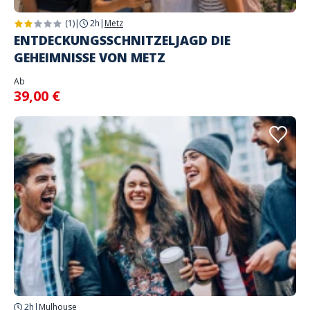
(1)
|
2h
|
Metz
ENTDECKUNGSSCHNITZELJAGD DIE
GEHEIMNISSE VON METZ
Ab
39,00 €
2h
|
Mulhouse