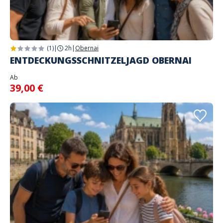
(1)
|
2h
|
Obernai
ENTDECKUNGSSCHNITZELJAGD OBERNAI
Ab
39,00 €