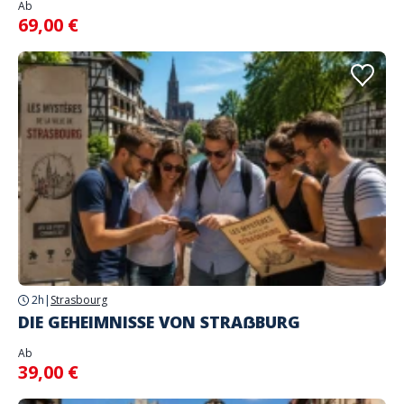
Ab
69,00 €
2h
|
Strasbourg
DIE GEHEIMNISSE VON STRAẞBURG
Ab
39,00 €