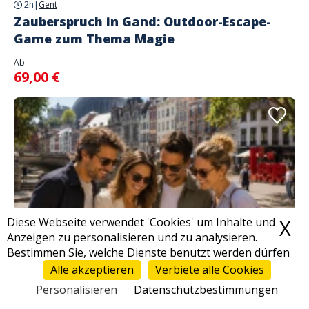
2h
|
Gent
Zauberspruch in Gand: Outdoor-Escape-
Game zum Thema Magie
Ab
69,00 €
Diese Webseite verwendet 'Cookies' um Inhalte und
X
C
Anzeigen zu personalisieren und zu analysieren.
Bestimmen Sie, welche Dienste benutzt werden dürfen
Alle akzeptieren
Verbiete alle Cookies
2h
|
Liège
Personalisieren
Datenschutzbestimmungen
Zauberspruch in Liège: Outdoor-Escape-