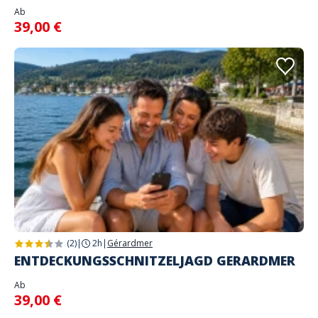
Ab
39,00 €
(2)
|
2h
|
Gérardmer
ENTDECKUNGSSCHNITZELJAGD GERARDMER
Ab
39,00 €